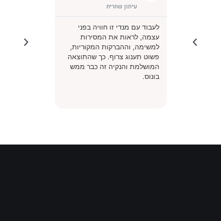
עיתון שחרית
סמנכ"ל קר
לעבוד עם מנדי זו חוויה בפני
"עבודה יפה ונקיה
עצמה, לראות את המסירות
גאים בך כבוגר של
למשימה, וההברקות המקוריות,
פשוט תענוג צרוף. כך שהתוצאה
המושלמת והנקיה זה כבר ממש
בונוס.