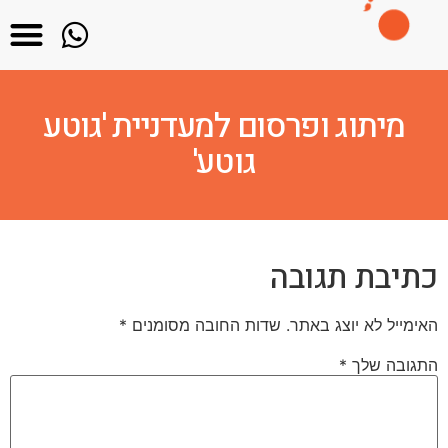
בואו 
שאלות 
על הס
מיתוג ופרסום למעדניית 'גוטע
גוטע'
כתיבת תגובה
האימייל לא יוצג באתר.
שדות החובה מסומנים
*
התגובה שלך
*